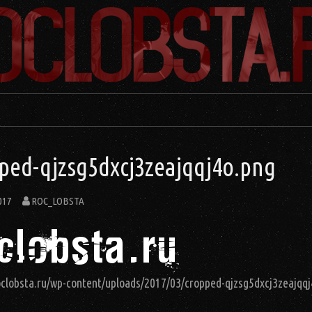
ped-qjzsg5dxcj3zeajqqj4o.png
017
ROC_LOBSTA
roclobsta.ru/wp-content/uploads/2017/03/cropped-qjzsg5dxcj3zeajqq