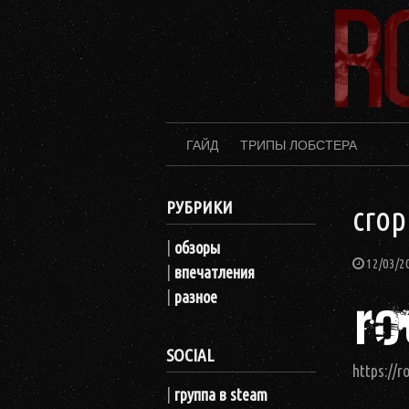
Перейти
к
содержимому
ГАЙД
ТРИПЫ ЛОБСТЕРА
РУБРИКИ
crop
|
обзоры
12/03/2
|
впечатления
|
разное
SOCIAL
https://
|
группа в steam