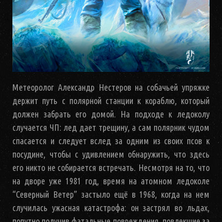
Метеоролог Александр Нестеров на собачьей упряжке
держит путь с полярной станции к кораблю, который
должен забрать его домой. На подходе к ледоколу
случается ЧП: лед дает трещину, а сам полярник чудом
спасается и следует вслед за одним из своих псов к
посудине, чтобы с удивлением обнаружить, что здесь
его никто не собирается встречать. Несмотря на то, что
на дворе уже 1981 год, время на атомном ледоколе
“Северный Ветер” застыло ещё в 1968, когда на нем
случилась ужасная катастрофа: он застрял во льдах,
попутно получив фатальные повреждения, повлекшие за