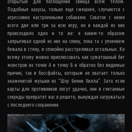
открытый для поглощения свинца всем телом.
Подобные казусы, только еще смешнее, случаются с
агрессивно настроенными собаками. Схваток с ними
всего две или три за всю игру, но в каждой из них
происходило одно и то же: я каким-то образом
запрыгивал одной из них на спину, пока та с упоением
бежала в стену, и спокойно расстреливал остальных. Ко
всему этому можно приплюсовать как суматошный бег
монстров из точки А в точку Б и обратно без видимых
причин, так и боссфайты, которым не хватает только
знаменитой музыки из “Шоу Бенни Хилла”. Зато если
карты для противников лягут удачно, они в считанные
секунды превратят вас в решето, вынуждая загружаться
с последнего сохранения.