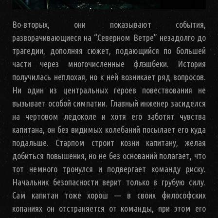
Во-вторых, они показывают события,
разворачивающиеся на “Северном Ветре” незадолго до
трагедии, дополняя сюжет, подающийся по большей
части через многочисленные флэшбеки. История
получилась неплохая, но к ней возникает ряд вопросов.
Ни один из центральных героев повествования не
вызывает особой симпатии. Главный инженер засиделся
на чертовом ледоколе и хотя его заботят чувства
капитана, он без видимых колебаний посылает его куда
подальше. Старпом строит козни капитану, желая
добиться повышения, но не без оснований полагает, что
тот немного тронулся и подвергает команду риску.
Начальник безопасности верит только в грубую силу.
Сам капитан тоже хорош — в своих философских
копаниях он отстраняется от команды, при этом его