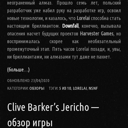
неограненный алмаз. Прошло семь лет, польский
разработчик уже набил руку на разработке игр, освоил
новые технологии, и казалось, что
Lorelai
способна стать
настоящим бриллиантом.
Downfall
, конечно, вызывала
опасения насчет будущих проектов
Harvester Games
, но
воспринималась скорее как необязательный
промежуточный этап. Пять часов Lorelai позади, и, увы,
ни бриллиантами, ни алмазами тут даже не пахнет.
(больше…)
ОБНОВЛЕНО:
23/04/2020
КАТЕГОРИИ:
ОБЗОРЫ
ТЭГИ:
5 ИЗ 10
,
LORELAI
,
NSNF
Clive Barker’s Jericho —
обзор игры