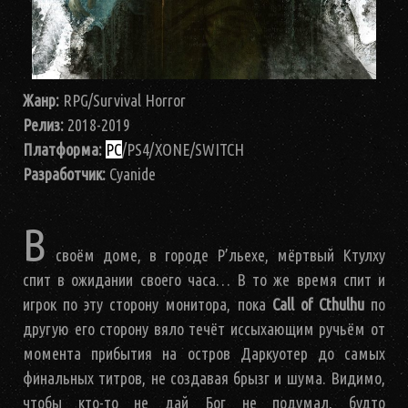
Жанр:
RPG/Survival Horror
Релиз:
2018-2019
Платформа:
PC
/PS4/XONE/SWITCH
Разработчик:
Cyanide
В
своём доме, в городе Р’льехе, мёртвый Ктулху
спит в ожидании своего часа… В то же время спит и
игрок по эту сторону монитора, пока
Call of Cthulhu
по
другую его сторону вяло течёт иссыхающим ручьём от
момента прибытия на остров Даркуотер до самых
финальных титров, не создавая брызг и шума. Видимо,
чтобы кто-то не дай Бог не подумал, будто