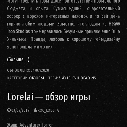
могут свернуть горы даже при отсутствии нормального
бюджета и опыта. Сумасшедший, очаровательный
хоррор с ворохом интересных находок и по сей день
горячо любим людьми. Заметно, что людям из
Heavy
Iron Studios
тоже нравились безумные приключения Эша
Уильямса. Правда, любовь к хорошему геймдизайну
явно прошла мимо них.
(больше…)
ОБНОВЛЕНО:
31/07/2020
КАТЕГОРИИ:
ОБЗОРЫ
ТЭГИ:
5 ИЗ 10
,
EVIL DEAD
,
NS
Lorelai — обзор игры
03/05/2019
ROC_LOBSTA
Жанр:
Adventure/Horror